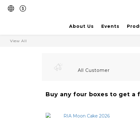
About Us
Events
Prod
View All
All Customer
Buy any four boxes to get a 