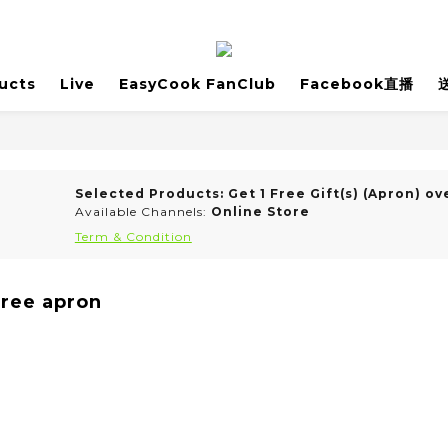
ucts
Live
EasyCook FanClub
Facebook直播
Selected Products: Get 1 Free Gift(s) (Apron) ov
Available Channels:
Online Store
Term & Condition
free apron